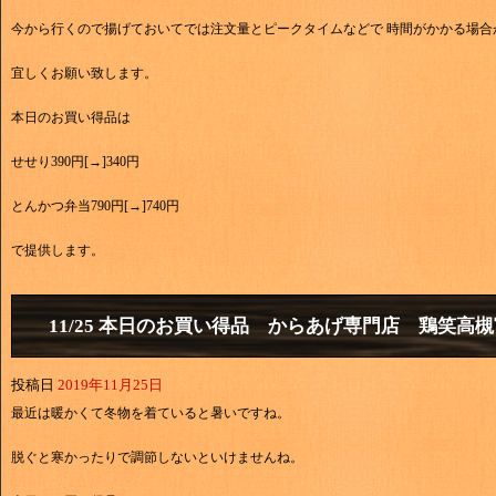
今から行くので揚げておいてでは注文量とピークタイムなどで 時間がかかる場合
宜しくお願い致します。
本日のお買い得品は
せせり390円[→]340円
とんかつ弁当790円[→]740円
で提供します。
11/25 本日のお買い得品 からあげ専門店 鶏笑高
投稿日
2019年11月25日
最近は暖かくて冬物を着ていると暑いですね。
脱ぐと寒かったりで調節しないといけませんね。