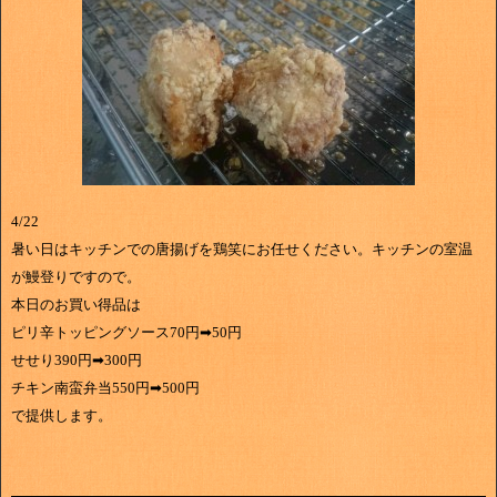
4/22
暑い日はキッチンでの唐揚げを鶏笑にお任せください。キッチンの室温
が鰻登りですので。
本日のお買い得品は
ピリ辛トッピングソース70円➡50円
せせり390円➡300円
チキン南蛮弁当550円➡500円
で提供します。