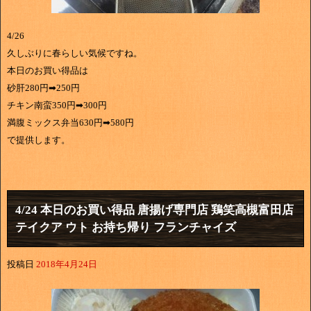
4/26
久しぶりに春らしい気候ですね。
本日のお買い得品は
砂肝280円➡250円
チキン南蛮350円➡300円
満腹ミックス弁当630円➡580円
で提供します。
4/24 本日のお買い得品 唐揚げ専門店 鶏笑高槻富田店
テイクア ウト お持ち帰り フランチャイズ
投稿日
2018年4月24日