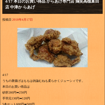
4/17 本日のお買い得品 からあげ専門店 鶏笑高槻富田
店 中津か らあげ
投稿日
2018年4月17日
4/17
うちの唐揚げはももは勿論むねも柔らかくジューシィです。
本日のお買い得品は
砂肝280円➡250円
手羽元130円➡120円
5本セット600円➡500円