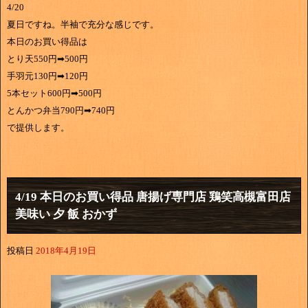
4/20
夏日ですね。半袖で充分な感じです。
本日のお買い得品は
とり天550円➡500円
手羽元130円➡120円
5本セット600円➡500円
とんかつ弁当790円➡740円
で提供します。
4/19 本日のお買い得品 唐揚げ専門店 鶏笑高槻富田店
美味い 夕 飯 おかず
投稿日
2018年4月19日