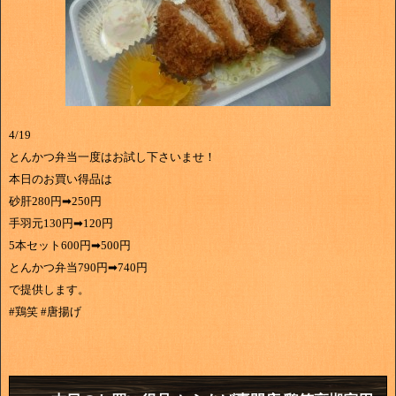
4/19
とんかつ弁当一度はお試し下さいませ！
本日のお買い得品は
砂肝280円➡250円
手羽元130円➡120円
5本セット600円➡500円
とんかつ弁当790円➡740円
で提供します。
#鶏笑 #唐揚げ