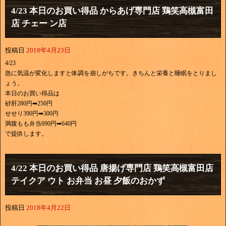
4/23 本日のお買い得品 からあげ専門店 鶏笑高槻富田
店 チェー ン店
投稿日
2018年4月23日
4/23
急に気温が変化しますと体調を崩しがちです。きちんと栄養と睡眠をとりまし
ょう。
本日のお買い得品は
砂肝280円➡250円
せせり390円➡300円
満腹もも弁当690円➡640円
で提供します。
4/22 本日のお買い得品 唐揚げ専門店 鶏笑高槻富田店
テイクア ウト お弁当 お昼 夕飯のおかず
投稿日
2018年4月22日