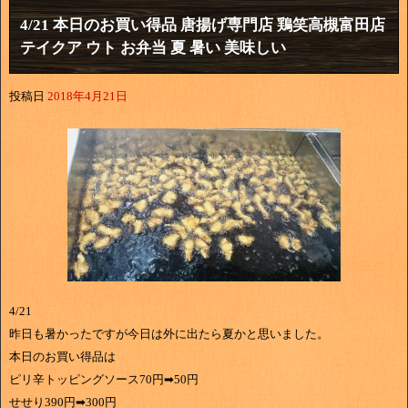
4/21 本日のお買い得品 唐揚げ専門店 鶏笑高槻富田店
テイクア ウト お弁当 夏 暑い 美味しい
投稿日
2018年4月21日
4/21
昨日も暑かったですが今日は外に出たら夏かと思いました。
本日のお買い得品は
ピリ辛トッピングソース70円➡50円
せせり390円➡300円