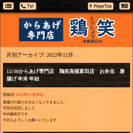
月別アーカイブ:
2022年12月
12/30からあげ専門店 鶏笑高槻富田店 お弁当 唐
揚げ 年末 年始
投稿日
2022年12月30日
唐揚げの残りが少なくなってきました。
手羽元完売しました
年内最終日です
今日もよろしくお願いいたします