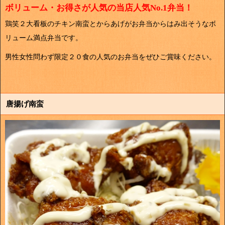
ボリューム・お得さが人気の当店人気No.1弁当！
鶏笑２大看板のチキン南蛮とからあげがお弁当からはみ出そうなボ
リューム満点弁当です。
男性女性問わず限定２０食の人気のお弁当をぜひご賞味ください。
唐揚げ南蛮