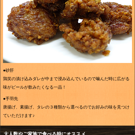
●砂肝
鶏笑の漬け込みダレが中まで浸み込んでいるので噛んだ時に広がる
味がビールが飲みたくなる一品！
●手羽先
唐揚げ、素揚げ、タレの３種類から選べるのでお好みの味を見つけ
ていただけます♪
大人数やご家族で食べる時にオススメ