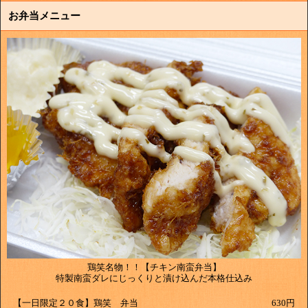
お弁当メニュー
鶏笑名物！！【チキン南蛮弁当】
特製南蛮ダレにじっくりと漬け込んだ本格仕込み
【一日限定２０食】鶏笑 弁当
630円