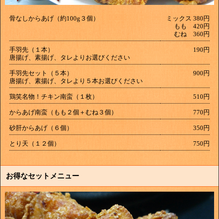
骨なしからあげ（約100g３個）
ミックス 380円
もも 420円
むね 360円
手羽先（１本）
190円
唐揚げ、素揚げ、タレよりお選びください
手羽先セット（５本）
900円
唐揚げ、素揚げ、タレより５本お選びください
鶏笑名物！チキン南蛮（１枚）
510円
からあげ南蛮（もも２個＋むね３個）
770円
砂肝からあげ（６個）
350円
とり天（１２個）
750円
お得なセットメニュー