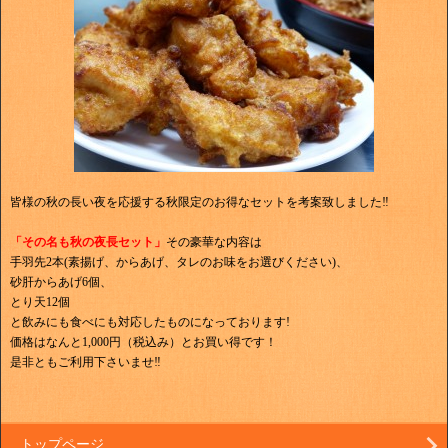
皆様の秋の長い夜を応援する秋限定のお得なセットを考案致しました‼
「その名も秋の夜長セット」
その豪華な内容は
手羽先2本(素揚げ、からあげ、タレのお味をお選びください)、
砂肝からあげ6個、
とり天12個
と飲みにも食べにも対応したものになっております!
価格はなんと1,000円（税込み）とお買い得です！
是非ともご利用下さいませ‼
トップページ