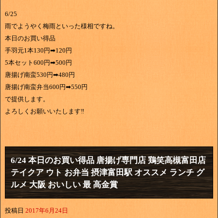
6/25
雨でようやく梅雨といった様相ですね。
本日のお買い得品
手羽元1本130円➡120円
5本セット600円➡500円
唐揚げ南蛮530円➡480円
唐揚げ南蛮弁当600円➡550円
で提供します。
よろしくお願いいたします‼
6/24 本日のお買い得品 唐揚げ専門店 鶏笑高槻富田店
テイクア ウト お弁当 摂津富田駅 オススメ ランチ グ
ルメ 大阪 おいしい 最 高金賞
投稿日
2017年6月24日