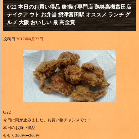
6/22 本日のお買い得品 唐揚げ専門店 鶏笑高槻富田店
テイクア ウト お弁当 摂津富田駅 オススメ ランチ グ
ルメ 大阪 おいしい 最 高金賞
投稿日
2017年6月22日
6/22
今日は雨が止みました。お買い物チャンスです！
本日のお買い得品
せせり390円➡300円