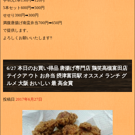
手羽元1本130円➡120円
5本セット600円➡500円
せせり390円➡300円
満腹唐揚げ南蛮弁当700円➡650円
で提供します。
よろしくお願いいたします‼
6/27 本日のお買い得品 唐揚げ専門店 鶏笑高槻富田店
テイクア ウト お弁当 摂津富田駅 オススメ ランチ グ
ルメ 大阪 おいしい 最 高金賞
投稿日
2017年6月27日