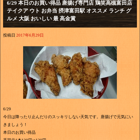
6/29 本日のお買い得品 唐揚げ専門店 鶏笑高槻富田店
テイクア ウト お弁当 摂津富田駅 オススメ ランチ グ
ルメ 大阪 おいしい 最 高金賞
投稿日
2017年6月29日
6/29
今日は降ったり止んだりのスッキリしない天気です。唐揚げで元気にい
きましょう！
本日のお買い得品