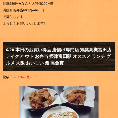
砂肝280円➡なんと大特価200円!!
満腹もも弁当690円➡640円
で提供します。
よろしくお願いいたします‼
6/20 本日のお買い得品 唐揚げ専門店 鶏笑高槻富田店
テイクア ウト お弁当 摂津富田駅 オススメ ランチ グ
ルメ 大阪 おいしい 最 高金賞
投稿日
2017年6月20日