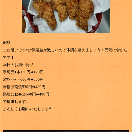
6/23
また暑いですね‼気温差が激しいので体調を整えましょう！元気は食から
です！
本日のお買い得品
手羽元1本130円➡120円
5本セット600円➡500円
唐揚げ南蛮530円➡480円
満腹むね弁当540円➡490円
で提供します。
よろしくお願いいたします‼