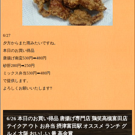
6/27
夕方からまた雨みたいですね。
本日のお買い得品
唐揚げ南蛮530円➡480円
砂肝280円➡250円
ミックス弁当530円➡480円
で提供します。
よろしくお願いいたします‼
6/26 本日のお買い得品 唐揚げ専門店 鶏笑高槻富田店
テイクア ウト お弁当 摂津富田駅 オススメ ランチ グ
ルメ 大阪 おいしい 最 高金賞