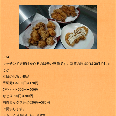
6/24
キッチンで唐揚げを作るのは辛い季節です。鶏笑の唐揚げは如何でしょ
うか
本日のお買い得品
手羽元1本130円➡120円
5本セット600円➡500円
せせり390円➡300円
満腹ミックス弁当630円➡580円
で提供します。
よろしくお願いいたします‼