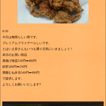
6/30
今日は梅雨らしい雨です。
プレミアムフライデーらしいです。
とはいえ皆さんもいつも通り元気にいきましょう！
本日のお買い得品
唐揚げ南蛮530円➡480円
砂肝280円➡250円
満腹むね弁当540円➡490円
で提供します。
よろしくお願いいたします‼