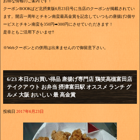
お得な情報のご案内です！
クーポンBOOKぱど北摂東版6月23日号に当店のクーポンが掲載されてい
ます。開店一周年とチキン南蛮最高金賞を記念していつもの唐揚げ2個サ
ービスとチキン南蛮を350円➡300円にさせていただきます！
是非ともご活用下さいませ‼
※Webクーポンとの併用は出来ませんので御留意下さい。
6/23 本日のお買い得品 唐揚げ専門店 鶏笑高槻富田店
テイクア ウト お弁当 摂津富田駅 オススメ ランチ グ
ルメ 大阪 おいしい 最 高金賞
投稿日
2017年6月23日