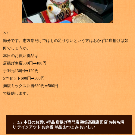
2/3
節分です。恵方巻だけではもの足りないという方はおかずに唐揚げは如
何でしょうか。
本日のお買い得品は
唐揚げ南蛮530円➡480円
手羽元130円➡120円
5本セット600円➡500円
満腹ミックス弁当630円➡580円
で提供します。
←
2/2 本日のお買い得品 唐揚げ専門店 鶏笑高槻富田店 お持ち帰
り テイクアウト お弁当 単品 おつまみ おいしい