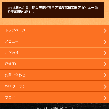
2/4 本日のお買い得品 唐揚げ専門店 鶏笑高槻富田店 ダイエー 前
摂津富田駅 流行
→
トップページ
メニュー
こだわり
店舗案内
お問い合わせ
WEBクーポン
ブログ
Copyright (C) 鶏笑 高槻富田店