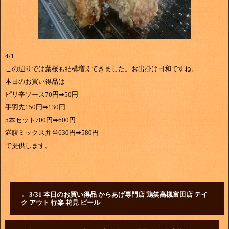
4/1
この辺りでは葉桜も結構増えてきました。お出掛け日和ですね。
本日のお買い得品は
ピリ辛ソース70円➡50円
手羽先150円➡130円
5本セット700円➡600円
満腹ミックス弁当630円➡580円
で提供します。
←
3/31 本日のお買い得品 からあげ専門店 鶏笑高槻富田店 テイ
ク アウト 行楽 花見 ビール