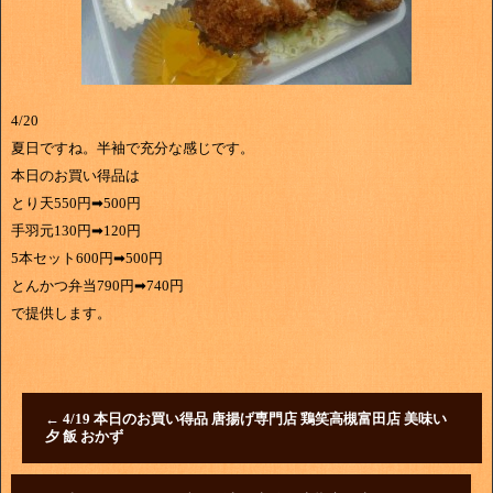
4/20
夏日ですね。半袖で充分な感じです。
本日のお買い得品は
とり天550円➡500円
手羽元130円➡120円
5本セット600円➡500円
とんかつ弁当790円➡740円
で提供します。
←
4/19 本日のお買い得品 唐揚げ専門店 鶏笑高槻富田店 美味い
夕 飯 おかず