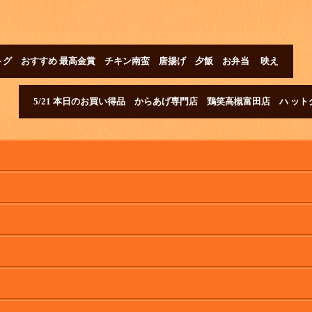
ットグ おすすめ 最高金賞 チキン南蛮 唐揚げ 夕飯 お弁当 映え
5/21 本日のお買い得品 からあげ専門店 鶏笑高槻富田店 ハ 