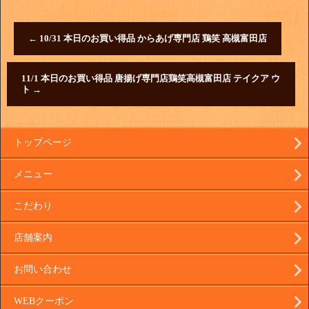
←
10/31 本日のお買い得品 からあげ専門店 鶏笑 高槻富田店
11/1 本日のお買い得品 唐揚げ専門店鶏笑高槻富田店 テイクア ウ
ト
→
トップページ
メニュー
こだわり
店舗案内
お問い合わせ
WEBクーポン