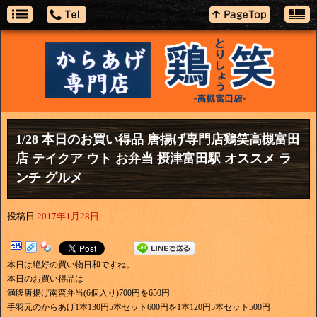
1/28 本日のお買い得品 唐揚げ専門店鶏笑高槻富田
店 テイクア ウト お弁当 摂津富田駅 オススメ ラ
ンチ グルメ
投稿日
2017年1月28日
本日は絶好の買い物日和ですね。
本日のお買い得品は
満腹唐揚げ南蛮弁当(6個入り)700円を650円
手羽元のからあげ1本130円5本セット600円を1本120円5本セット500円