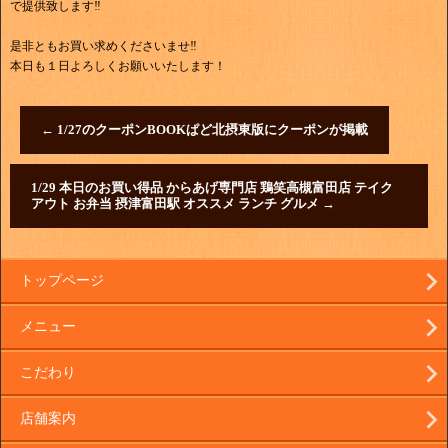
で提供致します‼
是非ともお買い求めくださいませ‼
本日も１日よろしくお願いいたします！
←
1/27のクーポンBOOKぱど北摂東版にクーポンが掲載
1/29 本日のお買い得品 からあげ専門店 鶏笑高槻富田店 テイク
アウト お弁当 摂津富田駅 オススメ ランチ グルメ
→
トップページ
メニュー
こだわり
店舗案内