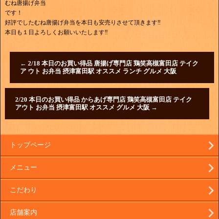
むね唐揚げ弁当
です！
好評でしたむね唐揚げ弁当を本日も安売りさせて頂きます‼
本日も１日よろしくお願いいたします‼
←
2/18 本日のお買い得品 唐揚げ専門店 鶏笑高槻富田店 テイク
ア ウト お弁当 摂津富田駅 オススメ ランチ グルメ 大阪
2/20 本日のお買い得品 からあげ専門店 鶏笑高槻富田店 テイク
アウト お弁当 摂津富田駅 オススメ グルメ 大阪
→
トップページ
メニュー
こだわり
店舗案内