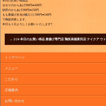
本日のお買い得品は
せせりのからあげ390円➡300円
砂肝のからあげ280円➡250円
もも唐揚げ弁当(4個入り) 590円➡540円
で御提供致します。
本日も１日よろしくお願いいたします‼
←
2/24 本日のお買い得品 唐揚げ専門店 鶏笑高槻富田店 テイクア ウト
トップページ
メニュー
こだわり
店舗案内
お問い合わせ