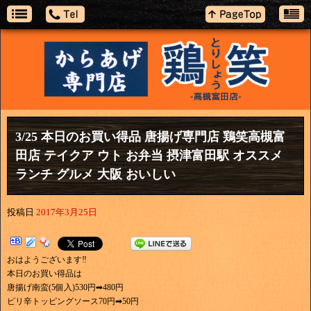
3/25 本日のお買い得品 唐揚げ専門店 鶏笑高槻富
田店 テイクア ウト お弁当 摂津富田駅 オススメ
ランチ グルメ 大阪 おいしい
投稿日
2017年3月25日
おはようございます‼
本日のお買い得品は
唐揚げ南蛮(5個入)530円➡480円
ピリ辛トッピングソース70円➡50円