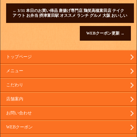
←
3/31 本日のお買い得品 唐揚げ専門店 鶏笑高槻富田店 テイク
ア ウト お弁当 摂津富田駅 オススメ ランチ グルメ 大阪 おいしい
WEBクーポン更新
→
トップページ
メニュー
こだわり
店舗案内
お問い合わせ
WEBクーポン