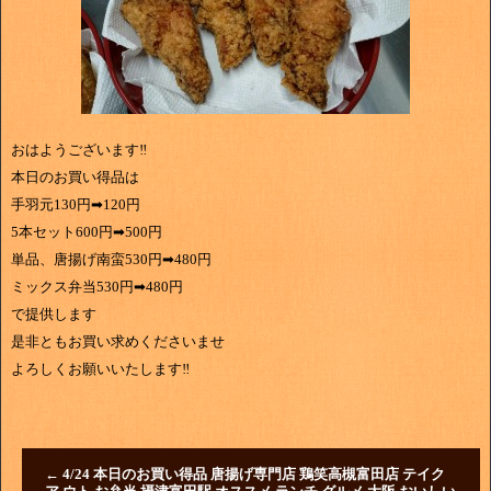
おはようございます‼
本日のお買い得品は
手羽元130円➡120円
5本セット600円➡500円
単品、唐揚げ南蛮530円➡480円
ミックス弁当530円➡480円
で提供します
是非ともお買い求めくださいませ
よろしくお願いいたします‼
←
4/24 本日のお買い得品 唐揚げ専門店 鶏笑高槻富田店 テイク