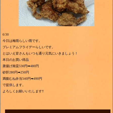
6/30
今日は梅雨らしい雨です。
プレミアムフライデーらしいです。
とはいえ皆さんもいつも通り元気にいきましょう！
本日のお買い得品
唐揚げ南蛮530円➡480円
砂肝280円➡250円
満腹むね弁当540円➡490円
で提供します。
よろしくお願いいたします‼