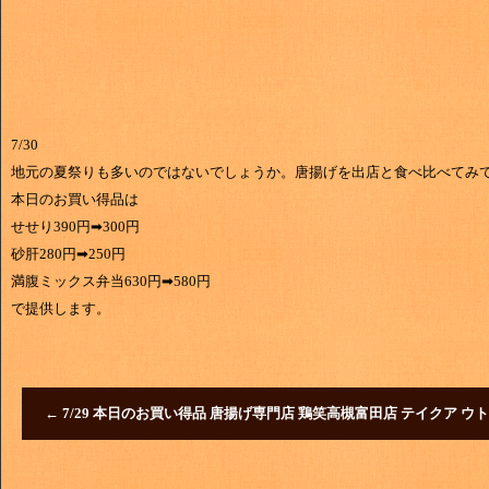
7/30
地元の夏祭りも多いのではないでしょうか。唐揚げを出店と食べ比べてみ
本日のお買い得品は
せせり390円➡300円
砂肝280円➡250円
満腹ミックス弁当630円➡580円
で提供します。
←
7/29 本日のお買い得品 唐揚げ専門店 鶏笑高槻富田店 テイクア ウト