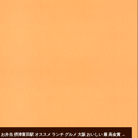
 お弁当 摂津富田駅 オススメ ランチ グルメ 大阪 おいしい 最 高金賞
→