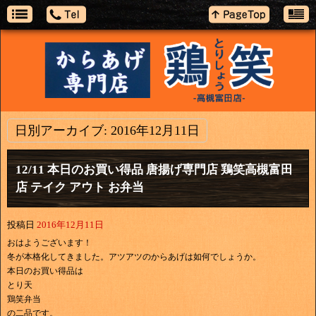
日別アーカイブ:
2016年12月11日
12/11 本日のお買い得品 唐揚げ専門店 鶏笑高槻富田
店 テイク アウト お弁当
投稿日
2016年12月11日
おはようございます！
冬が本格化してきました。アツアツのからあげは如何でしょうか。
本日のお買い得品は
とり天
鶏笑弁当
の二品です。