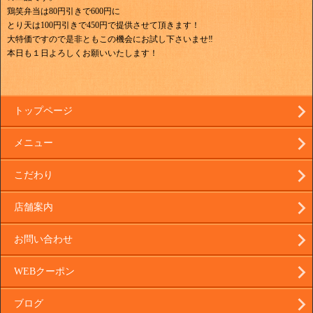
鶏笑弁当は80円引きで600円に
とり天は100円引きで450円で提供させて頂きます！
大特価ですので是非ともこの機会にお試し下さいませ‼
本日も１日よろしくお願いいたします！
トップページ
メニュー
こだわり
店舗案内
お問い合わせ
WEBクーポン
ブログ