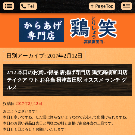
日別アーカイブ:
2017年2月12日
2/12 本日のお買い得品 唐揚げ専門店 鶏笑高槻富田店
テイクア ウト お弁当 摂津富田駅 オススメ ランチ グ
ルメ
投稿日
2017年2月12日
おはようございます‼
本日も寒いですね。ただ雪は降らないようなので安心して出掛けられますね。
本日のお買い得品は先日と同様に砂肝と唐揚げ南蛮弁当の二品です。
本日も１日よろしくお願いいたします‼