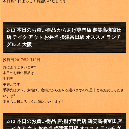
本日も１日よろしくお願いいたします‼
2/13 本日のお買い得品 からあげ専門店 鶏笑高槻富田
店 テイク アウト お弁当 摂津富田駅 オススメ ランチ
グルメ 大阪
投稿日
2017年2月13日
おはようございます‼
本日のお買い得品は
手羽先
手羽元です
手羽先はタレ、素揚げ、唐揚げからお味を選べますので是非ともお試しくださ
いませ‼
本日も１日よろしくお願いいたします‼
2/12 本日のお買い得品 唐揚げ専門店 鶏笑高槻富田店
テイクア ウト お弁当 摂津富田駅 オススメ ランチ グ