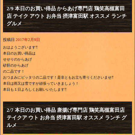
2/9 本日のお買い得品 からあげ専門店 鶏笑高槻富田
店 テイク アウト お弁当 摂津富田駅 オススメ ランチ
グルメ
投稿日
2017年2月9日
おはようございます‼
本日のお買い得品は
せせりのからあげ
砂肝のからあげ
の二品です！
おつまみにピッタリの二品です！是非ともお立ち寄りくださいませ‼
本日は雨又は雪ですが頑張っていきましょう！
本日も１日よろしくお願いいたします‼
2/7 本日のお買い得品 唐揚げ専門店 鶏笑高槻富田店
テイクア ウト お弁当 摂津富田駅 オススメ ランチ グ
ルメ