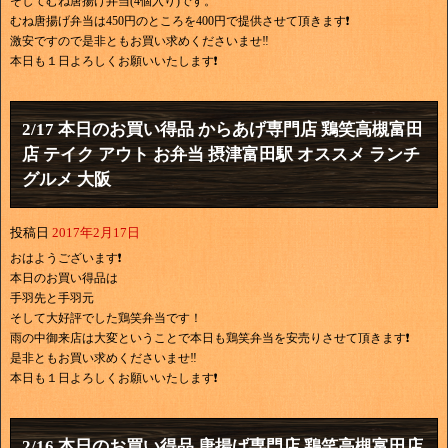
そしてむね唐揚げ弁当(4個入り)です。
むね唐揚げ弁当は450円のところを400円で提供させて頂きます❗
激安ですので是非ともお買い求めくださいませ‼
本日も１日よろしくお願いいたします❗
2/17 本日のお買い得品 からあげ専門店 鶏笑高槻富田
店 テイク アウト お弁当 摂津富田駅 オススメ ランチ
グルメ 大阪
投稿日
2017年2月17日
おはようございます❗
本日のお買い得品は
手羽先と手羽元
そして大好評でした鶏笑弁当です！
雨の中御来店は大変ということで本日も鶏笑弁当を安売りさせて頂きます❗
是非ともお買い求めくださいませ‼
本日も１日よろしくお願いいたします❗
2/16 本日のお買い得品 唐揚げ専門店 鶏笑高槻富田店