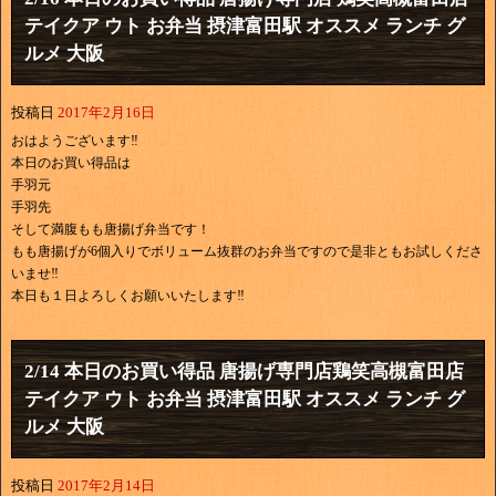
テイクア ウト お弁当 摂津富田駅 オススメ ランチ グ
ルメ 大阪
投稿日
2017年2月16日
おはようございます‼
本日のお買い得品は
手羽元
手羽先
そして満腹もも唐揚げ弁当です！
もも唐揚げが6個入りでボリューム抜群のお弁当ですので是非ともお試しくださ
いませ‼
本日も１日よろしくお願いいたします‼
2/14 本日のお買い得品 唐揚げ専門店鶏笑高槻富田店
テイクア ウト お弁当 摂津富田駅 オススメ ランチ グ
ルメ 大阪
投稿日
2017年2月14日