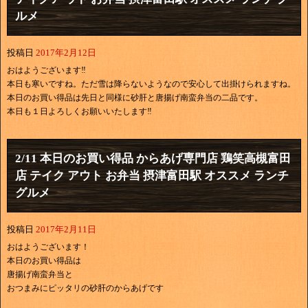
ルメ
投稿日
2017年2月12日
おはようございます‼
本日も寒いですね。ただ雪は降らないようなので安心して出掛けられますね。
本日のお買い得品は先日と同様に砂肝と唐揚げ南蛮弁当の二品です。
本日も１日よろしくお願いいたします‼
2/11 本日のお買い得品 からあげ専門店 鶏笑高槻富田
店 テイク アウト お弁当 摂津富田駅 オススメ ランチ
グルメ
投稿日
2017年2月11日
おはようございます！
本日のお買い得品は
唐揚げ南蛮弁当と
おつまみにピッタリの砂肝のからあげです