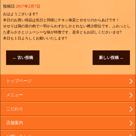
投稿日
2017年2月7日
おはようございます‼
本日のお買い得品は先日と同様にチキン南蛮とせせりのからあげです！
せせりは鶏の首の肉で一羽からわずかしかとれない稀少部位です。ふわっとし
た柔らかさとジューシーな味が特徴です。是非ともお試しくださいませ‼
本日も１日よろしくお願いいたします‼
←
古い投稿
新しい投稿
→
トップページ
メニュー
こだわり
店舗案内