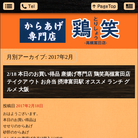
月別アーカイブ:
2017年2月
2/18 本日のお買い得品 唐揚げ専門店 鶏笑高槻富田店
テイクア ウト お弁当 摂津富田駅 オススメ ランチ グ
ルメ 大阪
投稿日
2017年2月18日
おはようございます。
本日のお買い得品は
せせりのからあげ
砂肝のからあげ