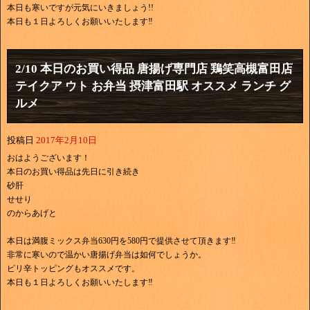
本日も寒いですが元気にいきましょう!!
本日も１日よろしくお願いいたします‼
2/10 本日のお買い得品 唐揚げ専門店 鶏笑高槻富田店
テイクア ウト お弁当 摂津富田駅 オススメ ランチ グ
ルメ
投稿日
2017年2月10日
おはようございます！
本日のお買い得品は先日に引き続き
砂肝
せせり
のからあげと
本日は満腹ミックス弁当630円を580円で提供させて頂きます‼
非常に寒いので温かい唐揚げ弁当は如何でしょうか。
ピリ辛トッピングもオススメです。
本日も１日よろしくお願いいたします‼