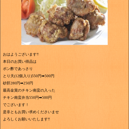
おはようございます‼
本日のお買い得品は
ポン酢であっさり
とり天(12個入り)550円➡500円
砂肝280円➡250円
最高金賞のチキン南蛮の入った
チキン南蛮弁当550円➡500円
でございます！
是非ともお買い求めくださいませ
よろしくお願いいたします‼