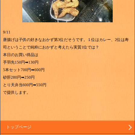
9/11
唐揚げは子供の好きなおかず第3位だそうです。１位はカレー、2位は寿
司ということで純粋におかずと考えたら実質1位では？
本日のお買い得品は
手羽先150円➡130円
5本セット700円➡600円
砂肝280円➡250円
とり天弁当600円➡550円
で提供します。
トップページ