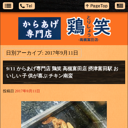
日別アーカイブ:
2017年9月11日
9/11 からあげ専門店 鶏笑 高槻富田店 摂津富田駅 お
いしい 子 供が喜ぶ チキン南蛮
投稿日
2017年9月11日