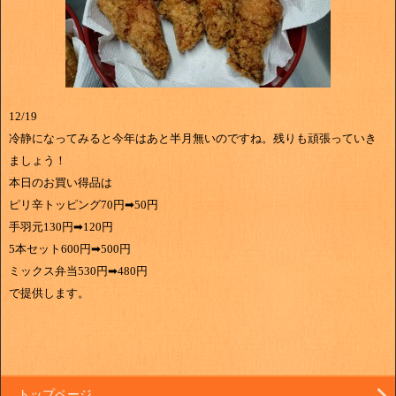
12/19
冷静になってみると今年はあと半月無いのですね。残りも頑張っていき
ましょう！
本日のお買い得品は
ピリ辛トッピング70円➡50円
手羽元130円➡120円
5本セット600円➡500円
ミックス弁当530円➡480円
で提供します。
トップページ