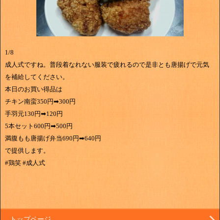
1/8
成人式ですね。普段着なれない服装で疲れるので是非とも唐揚げで元気
を補給してください。
本日のお買い得品は
チキン南蛮350円➡300円
手羽元130円➡120円
5本セット600円➡500円
満腹もも唐揚げ弁当690円➡640円
で提供します。
#鶏笑 #成人式
トップページ