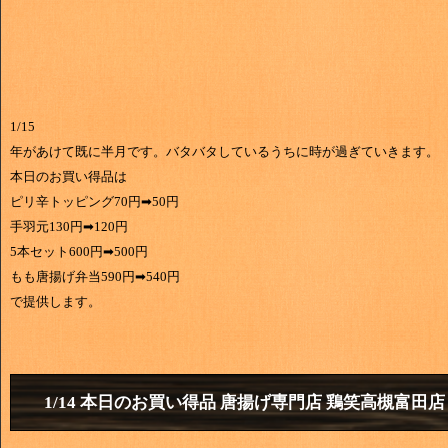
1/15
年があけて既に半月です。バタバタしているうちに時が過ぎていきます。
本日のお買い得品は
ピリ辛トッピング70円➡50円
手羽元130円➡120円
5本セット600円➡500円
もも唐揚げ弁当590円➡540円
で提供します。
1/14 本日のお買い得品 唐揚げ専門店 鶏笑高槻富田店