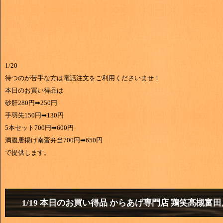
1/20
待つのが苦手な方は電話注文をご利用くださいませ！
本日のお買い得品は
砂肝280円➡250円
手羽先150円➡130円
5本セット700円➡600円
満腹唐揚げ南蛮弁当700円➡650円
で提供します。
1/19 本日のお買い得品 からあげ専門店 鶏笑高槻富田