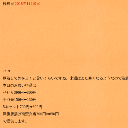
投稿日
2018年1月19日
1/19
厚着して外を歩くと暑いくらいですね。来週はまた寒くなるようなので注
本日のお買い得品は
せせり390円➡300円
手羽先150円➡130円
5本セット700円➡600円
満腹唐揚げ南蛮弁当700円➡650円
で提供します。