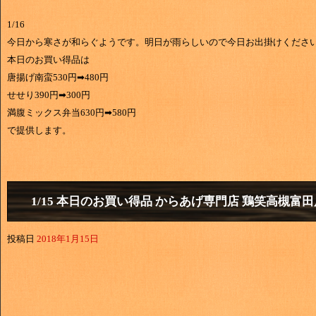
1/16
今日から寒さが和らぐようです。明日が雨らしいので今日お出掛けくださ
本日のお買い得品は
唐揚げ南蛮530円➡480円
せせり390円➡300円
満腹ミックス弁当630円➡580円
で提供します。
1/15 本日のお買い得品 からあげ専門店 鶏笑高槻富田
投稿日
2018年1月15日