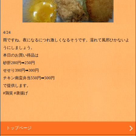
4/24
雨ですね。夜になるにつれ激しくなるそうです。濡れて風邪ひかないよ
うにしましょう。
本日のお買い得品は
砂肝280円➡250円
せせり390円➡300円
チキン南蛮弁当550円➡500円
で提供します。
#鶏笑 #唐揚げ
トップページ