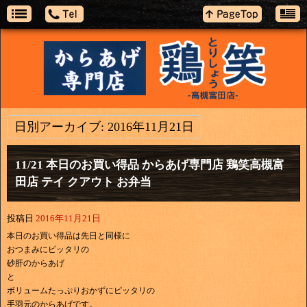
日別アーカイブ:
2016年11月21日
11/21 本日のお買い得品 からあげ専門店 鶏笑高槻富
田店 テイ クアウト お弁当
投稿日
2016年11月21日
本日のお買い得品は先日と同様に
おつまみにピッタリの
砂肝のからあげ
と
ボリュームたっぷりおかずにピッタリの
手羽元のからあげです。