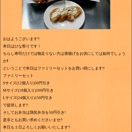
おはようございます‼
本日はひな祭りです！
ちらし寿司だけでは物足りない方は唐揚げをお供にしては如何でしょう
か❗
ということで本日はファミリーセットをお買い得にします‼
ファミリーセット
Sサイズ(12個入り)50円引き
Mサイズ(18個入り)100円引き
Lサイズ(24個入り)150円引き
で提供します‼
そしてお弁当は鶏笑弁当を50円引き!
是非ともお買い求めくださいませ‼
本日も１日よろしくお願いいたします‼