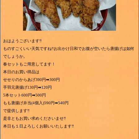
おはようございます‼
ものすごくいい天気ですね‼お出かけ日和でお腹が空いたら唐揚げは如何
でしょうか。
春セットもご用意してます！
本日のお買い得品は
せせりのからあげ390円➡300円
手羽元唐揚げ130円➡120円
5本セット600円➡500円
もも唐揚げ弁当(4個入)590円➡540円
で提供します‼
是非ともお買い求めくださいませ‼
本日も１日よろしくお願いいたします‼