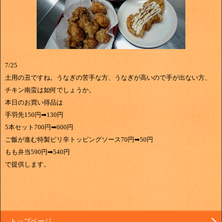
7/25
土用の丑ですね。うなぎの苦手な方、うなぎが高いので手が出ない方、
チキン南蛮は如何でしょうか。
本日のお買い得品は
手羽先150円➡130円
5本セット700円➡600円
ご飯が進む特製ピリ辛トッピングソース70円➡50円
もも弁当590円➡540円
で提供します。
トップページ