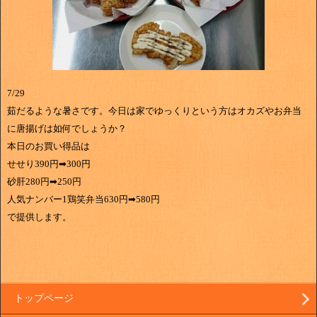
7/29
茹だるような暑さです。今日は家でゆっくりという方はオカズやお弁当
に唐揚げは如何でしょうか？
本日のお買い得品は
せせり390円➡300円
砂肝280円➡250円
人気ナンバー1鶏笑弁当630円➡580円
で提供します。
トップページ