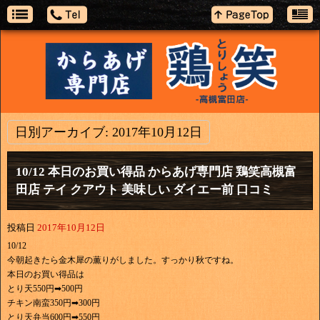
日別アーカイブ:
2017年10月12日
10/12 本日のお買い得品 からあげ専門店 鶏笑高槻富
田店 テイ クアウト 美味しい ダイエー前 口コミ
投稿日
2017年10月12日
10/12
今朝起きたら金木犀の薫りがしました。すっかり秋ですね。
本日のお買い得品は
とり天550円➡500円
チキン南蛮350円➡300円
とり天弁当600円➡550円