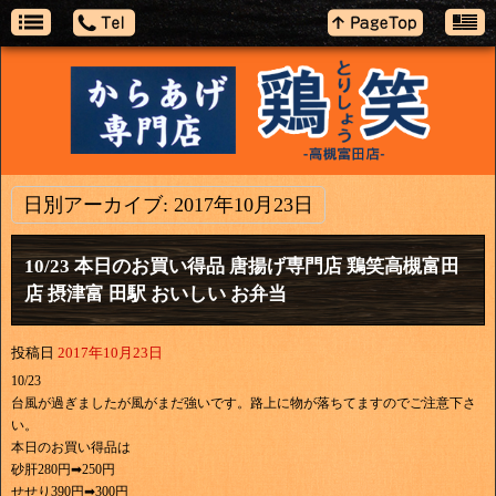
日別アーカイブ:
2017年10月23日
10/23 本日のお買い得品 唐揚げ専門店 鶏笑高槻富田
店 摂津富 田駅 おいしい お弁当
投稿日
2017年10月23日
10/23
台風が過ぎましたが風がまだ強いです。路上に物が落ちてますのでご注意下さ
い。
本日のお買い得品は
砂肝280円➡250円
せせり390円➡300円